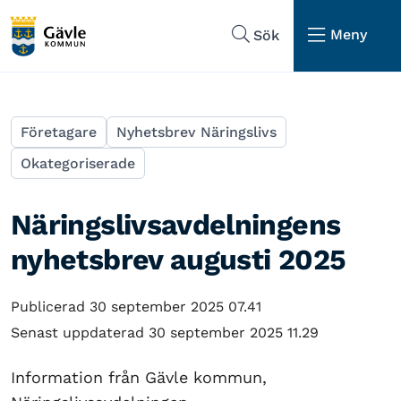
Hoppa till sidans navigering
Hoppa till sidans innehåll
Meny
Sök
Företagare
Nyhetsbrev Näringslivs
Okategoriserade
Näringslivsavdelningens
nyhetsbrev augusti 2025
Publicerad 30 september 2025 07.41
Senast uppdaterad 30 september 2025 11.29
Information från Gävle kommun,