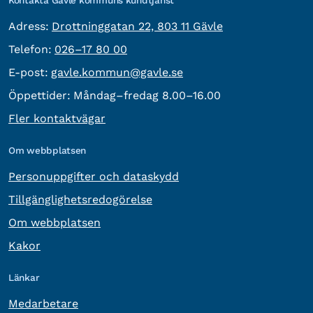
besöksadress:
Adress:
Drottninggatan 22, 803 11 Gävle
Telefon:
Telefon:
026–17 80 00
E-post:
E-post:
gavle.kommun@gavle.se
Öppettider:
Måndag–fredag 8.00–16.00
Fler kontaktvägar
Om webbplatsen
Personuppgifter och dataskydd
Tillgänglighetsredogörelse
Om webbplatsen
Kakor
Länkar
Medarbetare