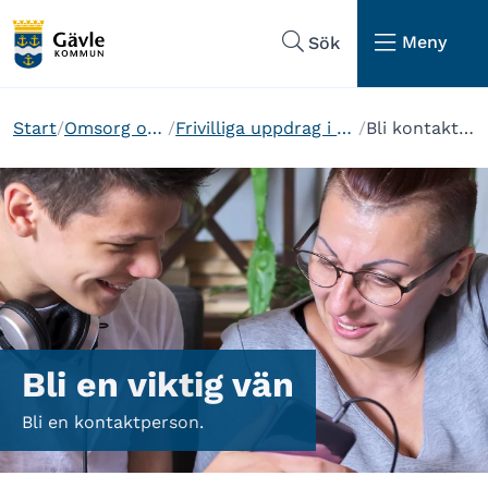
Hoppa till sidans navigering
Hoppa till sidans innehåll
Meny
Sök
Start
Omsorg och stöd
Frivilliga uppdrag i kommunen
Bli kontaktperson
Bli en viktig vän
Bli en kontaktperson.