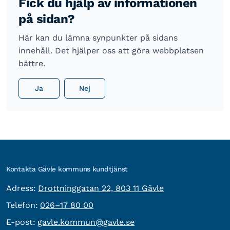
Fick du hjälp av informationen
på sidan?
Här kan du lämna synpunkter på sidans
innehåll. Det hjälper oss att göra webbplatsen
bättre.
Ja
Nej
Kontakta Gävle kommuns kundtjänst
besöksadress:
Adress:
Drottninggatan 22, 803 11 Gävle
Telefon:
Telefon:
026–17 80 00
E-post:
E-post:
gavle.kommun@gavle.se