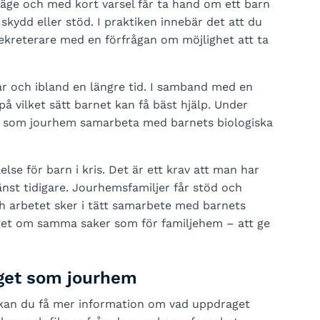
 läge och med kort varsel får ta hand om ett barn
ydd eller stöd. I praktiken innebär det att du
sekreterare med en förfrågan om möjlighet att ta
r och ibland en längre tid. I samband med en
på vilket sätt barnet kan få bäst hjälp. Under
u som jourhem samarbeta med barnets biologiska
e för barn i kris. Det är ett krav att man har
nst tidigare. Jourhemsfamiljer får stöd och
h arbetet sker i tätt samarbete med barnets
get om samma saker som för familjehem – att ge
get som jourhem
 kan du få mer information om vad uppdraget