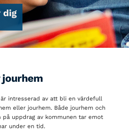
 dig
r jourhem
är intresserad av att bli en värdefull
jehem eller jourhem. Både jourhem och
som på uppdrag av kommunen tar emot
r under en tid.