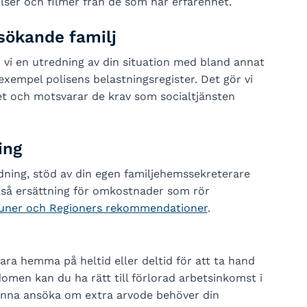
lser och filmer från de som har erfarenhet.
 sökande familj
r vi en utredning av din situation med bland annat
 exempel polisens belastningsregister. Det gör vi
t och motsvarar de krav som socialtjänsten
ing
dning, stöd av din egen familjehemssekreterare
ckså ersättning för omkostnader som rör
uner och Regioners rekommendationer
.
a hemma på heltid eller deltid för att ta hand
men kan du ha rätt till förlorad arbetsinkomst i
kunna ansöka om extra arvode behöver din