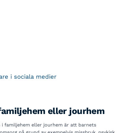
re i sociala medier
i familjehem eller jourhem
 i familjehem eller jourhem är att barnets
a omsorg på grund av exempelvis missbruk, psykisk