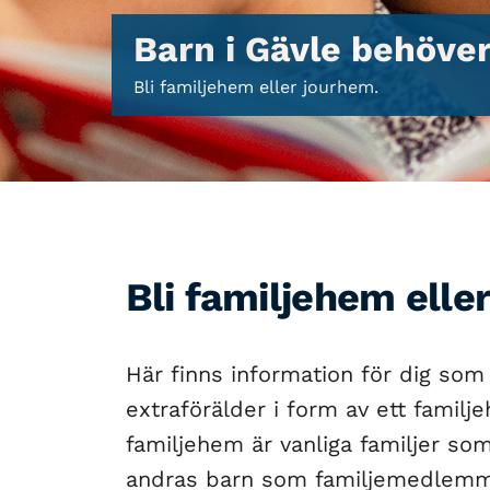
Barn i Gävle behöver
Bli familjehem eller jourhem.
Bli familjehem elle
Här finns information för dig som 
extraförälder i form av ett famil
familjehem är vanliga familjer 
andras barn som familjemedlemma