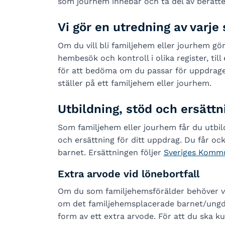
som jourhem innebär och ta del av berätte
Vi gör en utredning av varje
Om du vill bli familjehem eller jourhem gö
hembesök och kontroll i olika register, till
för att bedöma om du passar för uppdrage
ställer på ett familjehem eller jourhem.
Utbildning, stöd och ersättn
Som familjehem eller jourhem får du utbil
och ersättning för ditt uppdrag. Du får o
barnet. Ersättningen följer
Sveriges Komm
Extra arvode vid lönebortfall
Om du som familjehemsförälder behöver var
om det familjehemsplacerade barnet/ungdo
form av ett extra arvode. För att du ska 