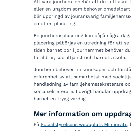
Att vara jourhem innebär att du i ett akut
eller en ungdom som behöver omedelbart sk
blir uppringd av jouransvarig familjehems
emot en placering.
En jourhemsplacering kan pågå några daga
placering påbörjas en utredning för att se 
tiden barnet bor i jourhemmet behöver d
föräldrar, socialtjänst och barnets skola.
Jourhem behöver ha kunskaper och förståels
erfarenhet av att samarbetat med socialtjä
handledning av familjehemssekreterare oc
socialsekreterare.
I övrigt handlar uppdra
barnet en trygg vardag.
Mer information om uppdra
På
Socialstyrelsens webbplats Min insats
,