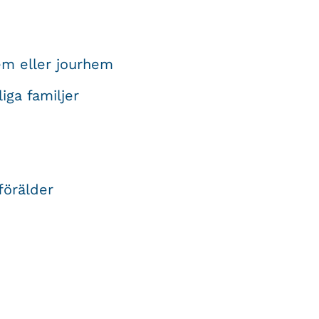
hem eller jourhem
iga familjer
förälder