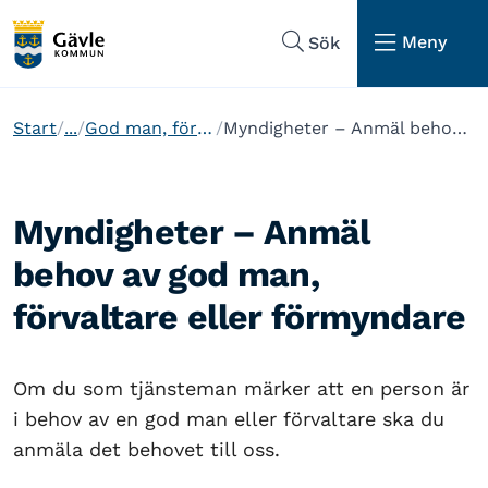
Hoppa till sidans navigering
Hoppa till sidans innehåll
Meny
Sök
Start
...
God man, förvaltare och förmyndare
Myndigheter – Anmäl behov av god man, förvaltare eller förmyndare
Myndigheter – Anmäl
behov av god man,
förvaltare eller förmyndare
Om du som tjänsteman märker att en person är
i behov av en god man eller förvaltare ska du
anmäla det behovet till oss.