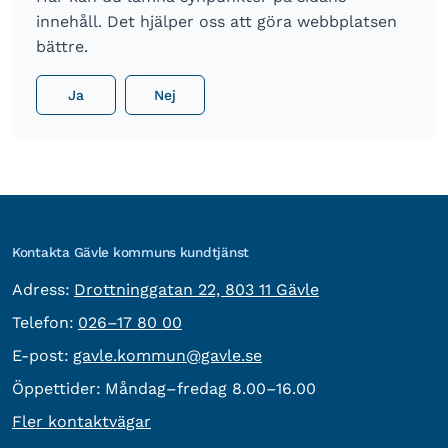
innehåll. Det hjälper oss att göra webbplatsen
bättre.
Ja
Nej
Kontakta Gävle kommuns kundtjänst
besöksadress:
Adress:
Drottninggatan 22, 803 11 Gävle
Telefon:
Telefon:
026–17 80 00
E-post:
E-post:
gavle.kommun@gavle.se
Öppettider:
Måndag–fredag 8.00–16.00
Fler kontaktvägar