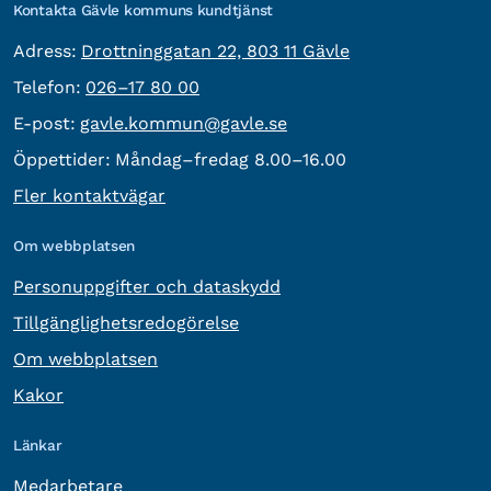
Kontakta Gävle kommuns kundtjänst
besöksadress:
Adress:
Drottninggatan 22, 803 11 Gävle
Telefon:
Telefon:
026–17 80 00
E-post:
E-post:
gavle.kommun@gavle.se
Öppettider:
Måndag–fredag 8.00–16.00
Fler kontaktvägar
Om webbplatsen
Personuppgifter och dataskydd
Tillgänglighetsredogörelse
Om webbplatsen
Kakor
Länkar
Medarbetare