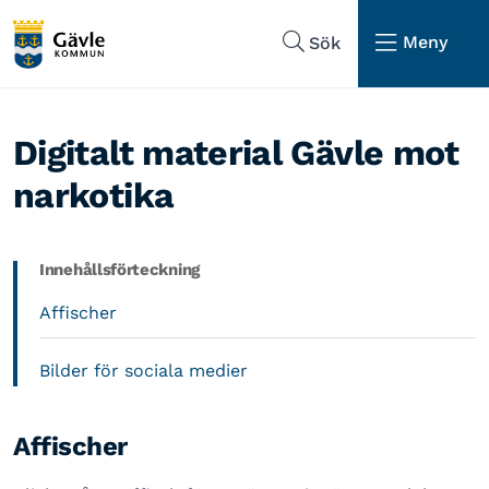
Hoppa till sidans navigering
Hoppa till sidans innehåll
Meny
Sök
Digitalt material Gävle mot
narkotika
Innehållsförteckning
Affischer
Bilder för sociala medier
Affischer