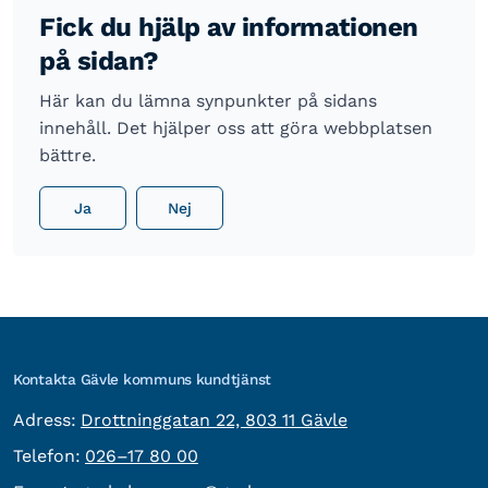
Fick du hjälp av informationen
på sidan?
Här kan du lämna synpunkter på sidans
innehåll. Det hjälper oss att göra webbplatsen
bättre.
Ja
Nej
Kontakta Gävle kommuns kundtjänst
besöksadress:
Adress:
Drottninggatan 22, 803 11 Gävle
Telefon:
Telefon:
026–17 80 00