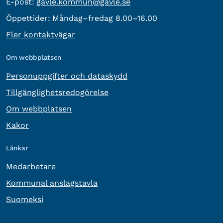
E-post:
E-post:
gavle.kommun@gavle.se
Öppettider:
Måndag–fredag 8.00–16.00
Fler kontaktvägar
Om webbplatsen
Personuppgifter och dataskydd
Tillgänglighetsredogörelse
Om webbplatsen
Kakor
Länkar
Medarbetare
Kommunal anslagstavla
Suomeksi