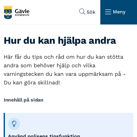
Hoppa till sidans navigering
Hoppa till sidans innehåll
Meny
Sök
Hur du kan hjälpa andra
Här får du tips och råd om hur du kan stötta
andra som behöver hjälp och vilka
varningstecken du kan vara uppmärksam på -
Du kan göra skillnad!
Innehåll på sidan
Använd polisens tipsfunktion