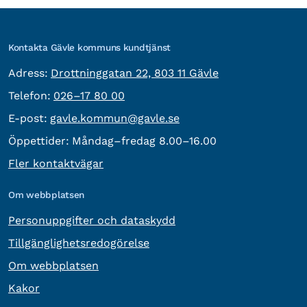
Kontakta Gävle kommuns kundtjänst
besöksadress:
Adress:
Drottninggatan 22, 803 11 Gävle
Telefon:
Telefon:
026–17 80 00
E-post:
E-post:
gavle.kommun@gavle.se
Öppettider:
Måndag–fredag 8.00–16.00
Fler kontaktvägar
Om webbplatsen
Personuppgifter och dataskydd
Tillgänglighetsredogörelse
Om webbplatsen
Kakor