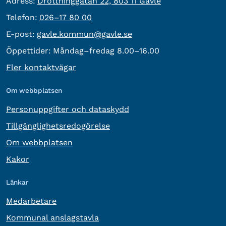
besöksadress:
Adress:
Drottninggatan 22, 803 11 Gävle
Telefon:
Telefon:
026–17 80 00
E-post:
E-post:
gavle.kommun@gavle.se
Öppettider:
Måndag–fredag 8.00–16.00
Fler kontaktvägar
Om webbplatsen
Personuppgifter och dataskydd
Tillgänglighetsredogörelse
Om webbplatsen
Kakor
Länkar
Medarbetare
Kommunal anslagstavla