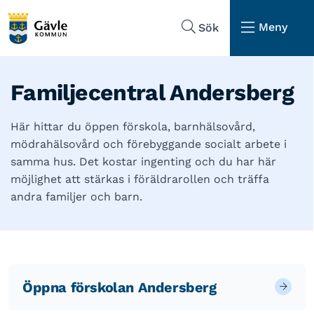
Hoppa till sidans navigering
Hoppa till sidans innehåll
Meny
Sök
Familjecentral Andersberg
Här hittar du öppen förskola, barnhälsovård,
mödrahälsovård och förebyggande socialt arbete i
samma hus. Det kostar ingenting och du har här
möjlighet att stärkas i föräldrarollen och träffa
andra familjer och barn.
Öppna förskolan Andersberg