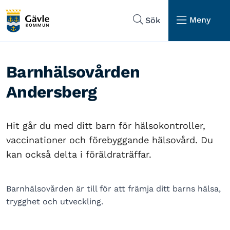
Hoppa till sidans navigering
Hoppa till sidans innehåll
Meny
Sök
Barnhälsovården
Andersberg
Hit går du med ditt barn för hälsokontroller,
vaccinationer och förebyggande hälsovård. Du
kan också delta i föräldraträffar.
Barnhälsovården är till för att främja ditt barns hälsa,
trygghet och utveckling.