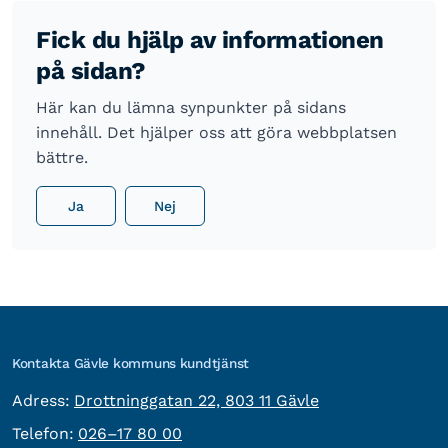
Fick du hjälp av informationen
på sidan?
Här kan du lämna synpunkter på sidans
innehåll. Det hjälper oss att göra webbplatsen
bättre.
Ja
Nej
Kontakta Gävle kommuns kundtjänst
besöksadress:
Adress:
Drottninggatan 22, 803 11 Gävle
Telefon:
Telefon:
026–17 80 00