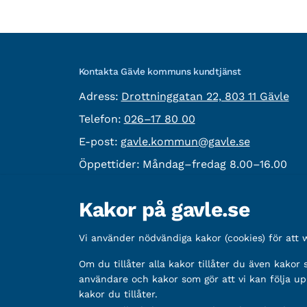
Kontakta Gävle kommuns kundtjänst
besöksadress:
Adress:
Drottninggatan 22, 803 11 Gävle
Telefon:
Telefon:
026–17 80 00
E-post:
E-post:
gavle.kommun@gavle.se
Öppettider:
Måndag–fredag 8.00–16.00
Fler kontaktvägar
Kakor på gavle.se
Övrig information
Vi använder nödvändiga kakor (cookies) för att
Organisationsnummer:
212000-2338
Bankgironummer:
Om du tillåter alla kakor tillåter du även kakor
5888-2333
användare och kakor som gör att vi kan följa up
kakor du tillåter.