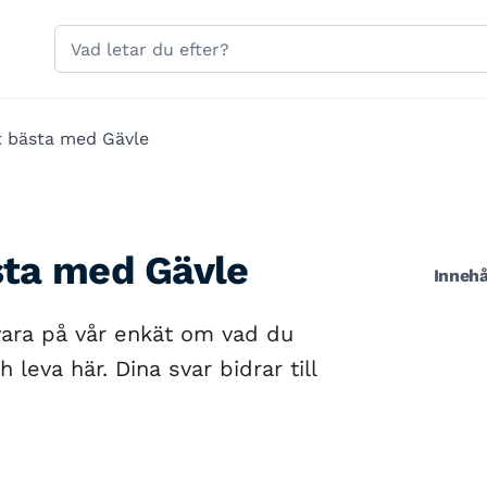
Hoppa till sidans navigering
Hoppa till sidans innehåll
Sök
på
gavle.se
et bästa med Gävle
ästa med Gävle
Innehå
vara på vår enkät om vad du
leva här. Dina svar bidrar till