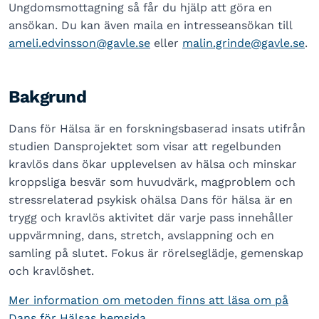
Ungdomsmottagning
så får du hjälp att göra en
ansökan. Du kan även maila en intresseansökan till
ameli.edvinsson@gavle.se
eller
malin.grinde@gavle.se
.
Bakgrund
Dans för Hälsa är en forskningsbaserad insats utifrån
studien Dansprojektet som visar att regelbunden
kravlös dans ökar upplevelsen av hälsa och minskar
kroppsliga besvär som huvudvärk, magproblem och
stressrelaterad psykisk ohälsa
Dans för hälsa är en
trygg och kravlös aktivitet där varje pass innehåller
uppvärmning, dans, stretch, avslappning och en
samling på slutet. Fokus är rörelseglädje, gemenskap
och kravlöshet.
Mer information om metoden finns att läsa om på
Dans för Hälsas hemsida.