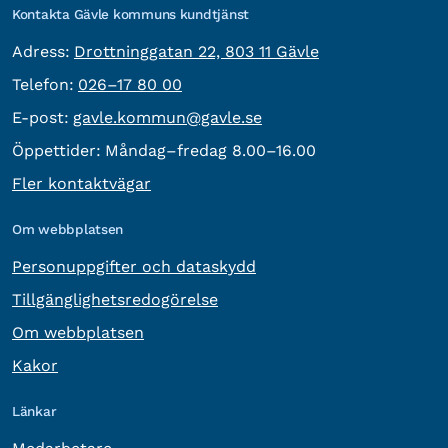
Kontakta Gävle kommuns kundtjänst
besöksadress:
Adress:
Drottninggatan 22, 803 11 Gävle
Telefon:
Telefon:
026–17 80 00
E-post:
E-post:
gavle.kommun@gavle.se
Öppettider:
Måndag–fredag 8.00–16.00
Fler kontaktvägar
Om webbplatsen
Personuppgifter och dataskydd
Tillgänglighetsredogörelse
Om webbplatsen
Kakor
Länkar