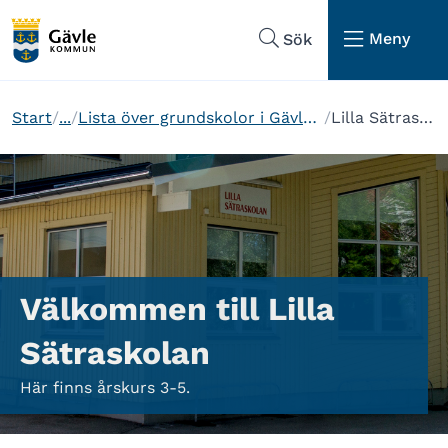
Hoppa till sidans navigering
Hoppa till sidans innehåll
Meny
Sök
Start
...
Lista över grundskolor i Gävle kommun
Lilla Sätraskolan
Välkommen till Lilla
Sätraskolan
Här finns årskurs 3-5.