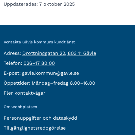
Uppdaterades: 7 oktober 2025
Kontakta Gävle kommuns kundtjänst
besöksadress:
Adress:
Drottninggatan 22, 803 11 Gävle
Telefon:
Telefon:
026–17 80 00
E-post:
E-post:
gavle.kommun@gavle.se
Öppettider:
Måndag–fredag 8.00–16.00
Fler kontaktvägar
Om webbplatsen
Personuppgifter och dataskydd
Tillgänglighetsredogörelse