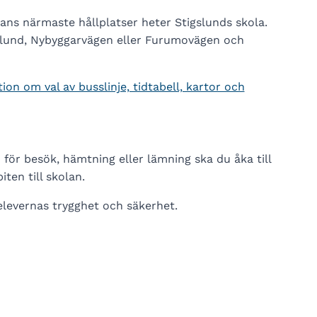
olans närmaste hållplatser heter Stigslunds skola.
igslund, Nybyggarvägen eller Furumovägen och
ion om val av busslinje, tidtabell, kartor och
 för besök, hämtning eller lämning ska du åka till
iten till skolan.
 elevernas trygghet och säkerhet.