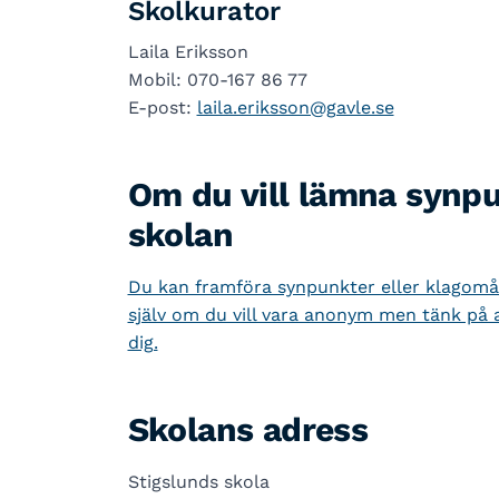
Skolkurator
Laila Eriksson
Mobil: 070-167 86 77
E-post:
laila.eriksson@gavle.se
Om du vill lämna synp
skolan
Du kan framföra synpunkter eller klagomål 
själv om du vill vara anonym men tänk på a
dig.
Skolans adress
Stigslunds skola