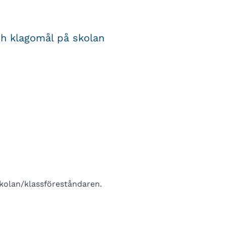
ch klagomål på skolan
skolan/klassföreståndaren.