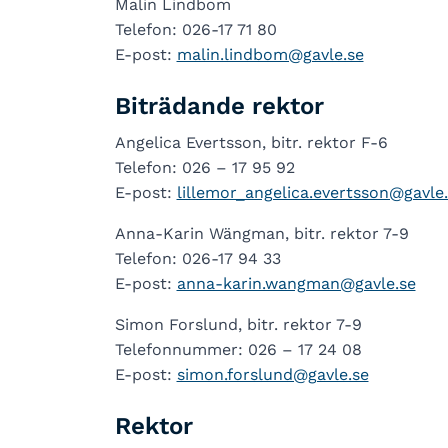
Malin Lindbom
Telefon: 026-17 71 80
E-post:
malin.lindbom@gavle.se
Biträdande rektor
Angelica Evertsson, bitr. rektor F-6
Telefon: 026 – 17 95 92
E-post:
lillemor_angelica.evertsson@gavle
Anna-Karin Wängman, bitr. rektor 7-9
Telefon: 026-17 94 33
E-post:
anna-karin.wangman@gavle.se
Simon Forslund, bitr. rektor 7-9
Telefonnummer: 026 – 17 24 08
E-post:
simon.forslund@gavle.se
Rektor