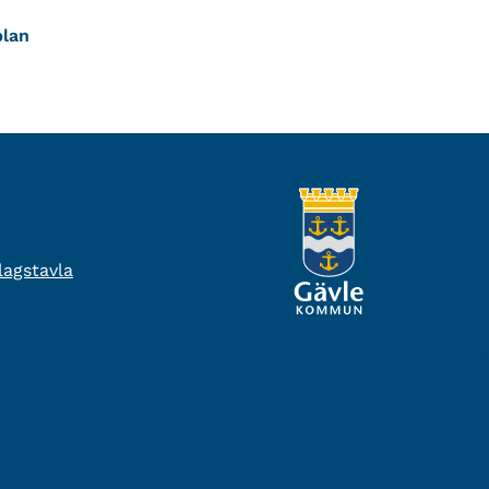
plan
agstavla