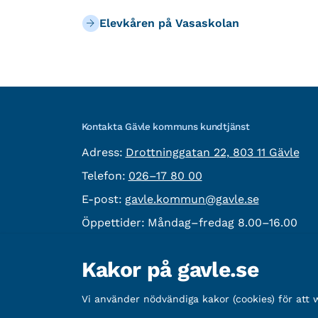
Elevkåren på Vasaskolan
Kontakta Gävle kommuns kundtjänst
besöksadress:
Adress:
Drottninggatan 22, 803 11 Gävle
Telefon:
Telefon:
026–17 80 00
E-post:
E-post:
gavle.kommun@gavle.se
Öppettider:
Måndag–fredag 8.00–16.00
Fler kontaktvägar
Kakor på gavle.se
Övrig information
Vi använder nödvändiga kakor (cookies) för att
Organisationsnummer:
212000-2338