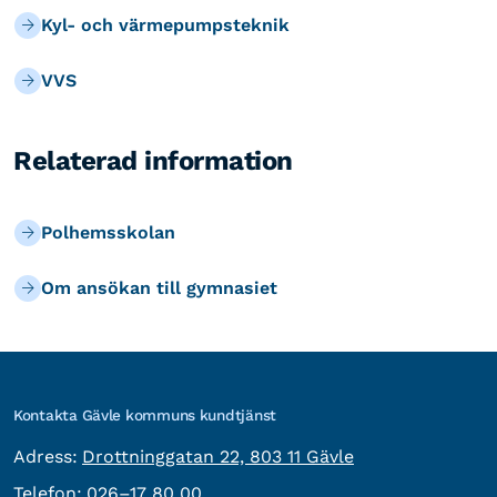
Kyl- och värmepumpsteknik
VVS
Relaterad information
Polhemsskolan
Om ansökan till gymnasiet
Kontakta Gävle kommuns kundtjänst
besöksadress:
Adress:
Drottninggatan 22, 803 11 Gävle
Telefon:
Telefon:
026–17 80 00