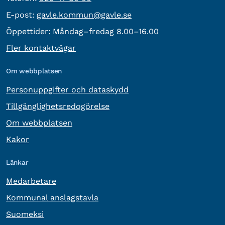
E-post:
E-post:
gavle.kommun@gavle.se
Öppettider:
Måndag–fredag 8.00–16.00
Fler kontaktvägar
Om webbplatsen
Personuppgifter och dataskydd
Tillgänglighetsredogörelse
Om webbplatsen
Kakor
Länkar
Medarbetare
Kommunal anslagstavla
Suomeksi