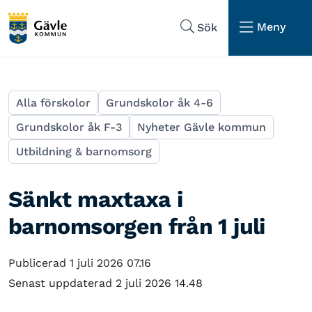
Hoppa till sidans navigering
Hoppa till sidans innehåll
Meny
Sök
Alla förskolor
Grundskolor åk 4-6
Grundskolor åk F-3
Nyheter Gävle kommun
Utbildning & barnomsorg
Sänkt maxtaxa i
barnomsorgen från 1 juli
Publicerad 1 juli 2026 07.16
Senast uppdaterad 2 juli 2026 14.48