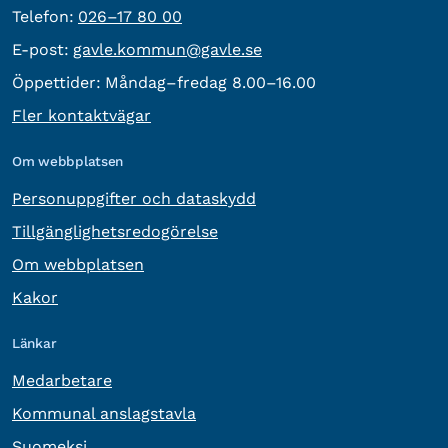
Telefon:
Telefon:
026–17 80 00
E-post:
E-post:
gavle.kommun@gavle.se
Öppettider:
Måndag–fredag 8.00–16.00
Fler kontaktvägar
Om webbplatsen
Personuppgifter och dataskydd
Tillgänglighetsredogörelse
Om webbplatsen
Kakor
Länkar
Medarbetare
Kommunal anslagstavla
Suomeksi