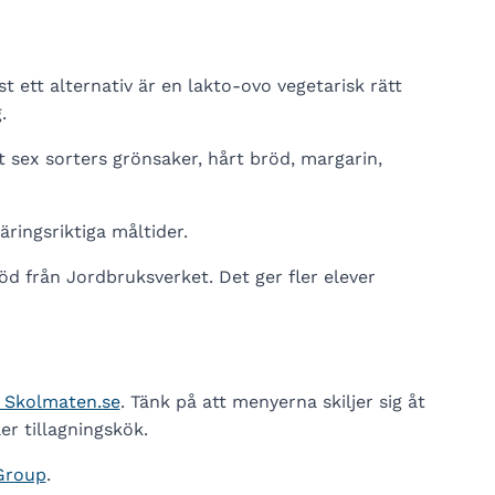
t ett alternativ är en lakto-ovo vegetarisk rätt
.
sex sorters grönsaker, hårt bröd, margarin,
ringsriktiga måltider.
d från Jordbruksverket. Det ger fler elever
– Skolmaten.se
. Tänk på att menyerna skiljer sig åt
r tillagningskök.
Group
.