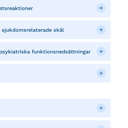
hetsreaktioner
r sjukdomsrelaterade skäl
sykiatriska funktionsnedsättningar