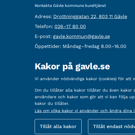
Kontakta Gävle kommuns kundtjänst
besöksadress:
Adress:
Drottninggatan 22, 803 11 Gävle
Telefon:
Telefon:
026–17 80 00
E-post:
E-post:
gavle.kommun@gavle.se
Öppettider:
Måndag–fredag 8.00–16.00
Fler kontaktvägar
Kakor på gavle.se
Övrig information
Vi använder nödvändiga kakor (cookies) för att
Organisationsnummer:
212000-2338
Bankgironummer:
Om du tillåter alla kakor tillåter du även kakor
5888-2333
användare och kakor som gör att vi kan följa up
kakor du tillåter.
Läs om vilka kakor vi använder och ändra dina in
Fler sätt att följa oss
Tillåt alla kakor
Tillåt endast nöd
Sociala