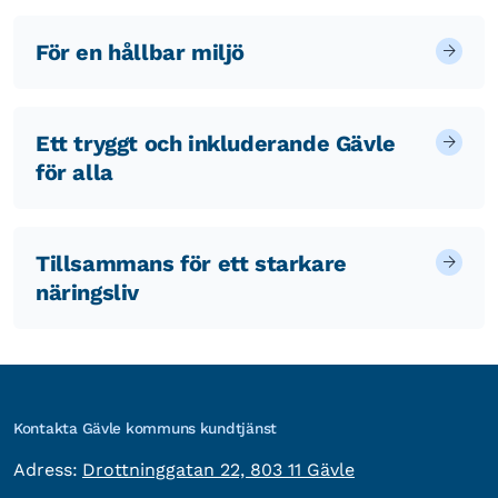
För en hållbar miljö
Ett tryggt och inkluderande Gävle
för alla
Tillsammans för ett starkare
näringsliv
Kontakta Gävle kommuns kundtjänst
besöksadress:
Adress:
Drottninggatan 22, 803 11 Gävle