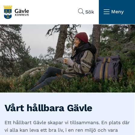
Hoppa till sidans navigering
Hoppa till sidans innehåll
Meny
Sök
Vårt hållbara Gävle
Ett hållbart Gävle skapar vi tillsammans. En plats där
vi alla kan leva ett bra liv, i en ren miljö och vara