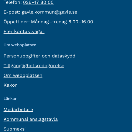
Telefon:
Telefon:
026–17 80 00
E-post:
E-post:
gavle.kommun@gavle.se
Öppettider:
Måndag–fredag 8.00–16.00
Fler kontaktvägar
Om webbplatsen
Personuppgifter och dataskydd
Tillgänglighetsredogörelse
Om webbplatsen
Kakor
Länkar
Medarbetare
Kommunal anslagstavla
Suomeksi