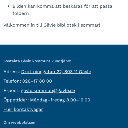
Bilden kan komma att beskäras för att passa
foldern
Välkommen in till Gävle bibliotek i sommar!
Kontakta Gävle kommuns kundtjänst
besöksadress:
Adress:
Drottninggatan 22, 803 11 Gävle
Telefon:
Telefon:
026–17 80 00
E-post:
E-post:
gavle.kommun@gavle.se
Öppettider:
Måndag–fredag 8.00–16.00
Fler kontaktvägar
Om webbplatsen