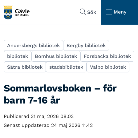
Hoppa till sidans navigering
Hoppa till sidans innehåll
Meny
Sök
Andersbergs bibliotek
Bergby bibliotek
bibliotek
Bomhus bibliotek
Forsbacka bibliotek
Sätra bibliotek
stadsbibliotek
Valbo bibliotek
Sommarlovsboken – för
barn 7-16 år
Publicerad 21 maj 2026 08.02
Senast uppdaterad 24 maj 2026 11.42