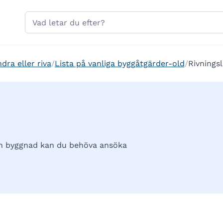
Hoppa till sidans navigering
Hoppa till sidans innehåll
Sök
på
gavle.se
dra eller riva
Lista på vanliga byggåtgärder-old
Rivnings
 en byggnad kan du behöva ansöka