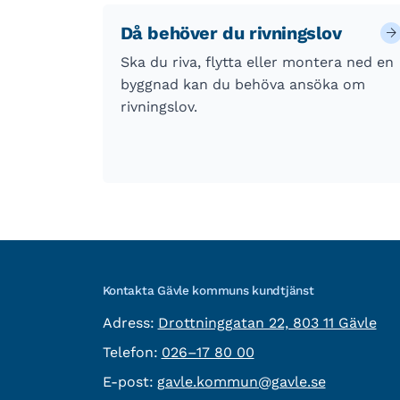
Då behöver du rivningslov
Ska du riva, flytta eller montera ned en
byggnad kan du behöva ansöka om
rivningslov.
Kontakta Gävle kommuns kundtjänst
besöksadress:
Adress:
Drottninggatan 22, 803 11 Gävle
Telefon:
Telefon:
026–17 80 00
E-post:
E-post:
gavle.kommun@gavle.se