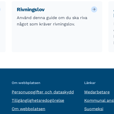
Rivningslov
Använd denna guide om du ska riva
något som kräver rivningslov.
Om webbplatsen
Länkar
Personuppgifter och dataskydd
Medarbetare
Tillgänglighetsredogörelse
Kommunal ansl
Om webbplatsen
Suomeksi