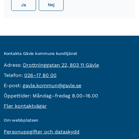
Ja
Nej
Kontakta Gävle kommuns kundtjänst
besöksadress:
Adress:
Drottninggatan 22, 803 11 Gävle
Telefon:
Telefon:
026–17 80 00
E-post:
E-post:
gavle.kommun@gavle.se
Öppettider:
Måndag–fredag 8.00–16.00
Fler kontaktvägar
Om webbplatsen
Personuppgifter och dataskydd