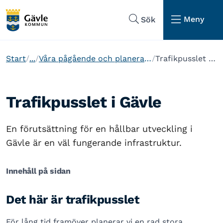
Hoppa till sidans navigering
Hoppa till sidans innehåll
Meny
Sök
Start
...
Våra pågående och planerade projekt
Trafikpusslet i Gävle
Trafikpusslet i Gävle
En förutsättning för en hållbar utveckling i
Gävle är en väl fungerande infrastruktur.
Innehåll på sidan
Det här är trafikpusslet
För lång tid framöver planerar vi en rad stora