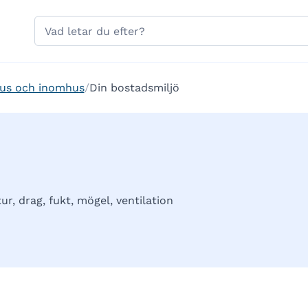
Hoppa till sidans navigering
Hoppa till sidans innehåll
Sök
på
gavle.se
us och inomhus
Din bostadsmiljö
, drag, fukt, mögel, ventilation