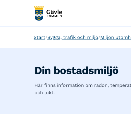
Start
Bygga, trafik och miljö
Miljön utomh
Din bostadsmiljö
Här finns information om radon, temperatur
och lukt.