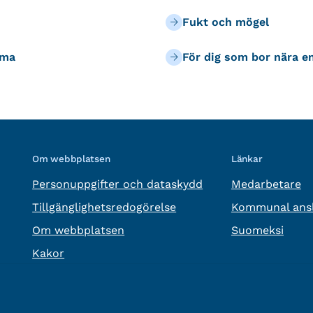
Fukt och mögel
mma
För dig som bor nära e
Om webbplatsen
Länkar
Personuppgifter och dataskydd
Medarbetare
Tillgänglighetsredogörelse
Kommunal ansl
Om webbplatsen
Suomeksi
Kakor