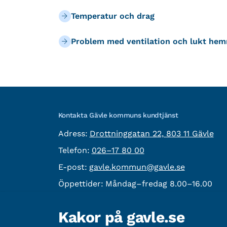
Temperatur och drag
Problem med ventilation och lukt he
Kontakta Gävle kommuns kundtjänst
besöksadress:
Adress:
Drottninggatan 22, 803 11 Gävle
Telefon:
Telefon:
026–17 80 00
E-post:
E-post:
gavle.kommun@gavle.se
Öppettider:
Måndag–fredag 8.00–16.00
Fler kontaktvägar
Kakor på gavle.se
Övrig information