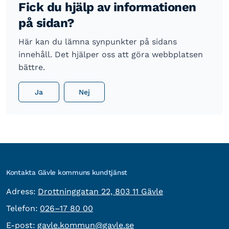
Fick du hjälp av informationen
på sidan?
Här kan du lämna synpunkter på sidans
innehåll. Det hjälper oss att göra webbplatsen
bättre.
Ja
Nej
Kontakta Gävle kommuns kundtjänst
besöksadress:
Adress:
Drottninggatan 22, 803 11 Gävle
Telefon:
Telefon:
026–17 80 00
E-post:
E-post:
gavle.kommun@gavle.se