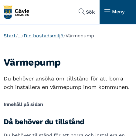
Hoppa till sidans navigering
Hoppa till sidans innehåll
Meny
Sök
Start
...
Din bostadsmiljö
Värmepump
Värmepump
Du behöver ansöka om tillstånd för att borra
och installera en värmepump inom kommunen.
Innehåll på sidan
Då behöver du tillstånd
Du behöver tillstånd för att borra och installera en