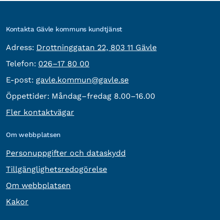
Kontakta Gävle kommuns kundtjänst
besöksadress:
Adress:
Drottninggatan 22, 803 11 Gävle
Telefon:
Telefon:
026–17 80 00
E-post:
E-post:
gavle.kommun@gavle.se
Öppettider:
Måndag–fredag 8.00–16.00
Fler kontaktvägar
Om webbplatsen
Personuppgifter och dataskydd
Tillgänglighetsredogörelse
Om webbplatsen
Kakor