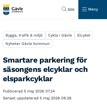
Hoppa till sidans navigering
Hoppa till sidans innehåll
Meny
Sök
Bygga, trafik & miljö
Cykla i Gävle
Elcykel
Nyheter Gävle kommun
Smartare parkering för
säsongens elcyklar och
elsparkcyklar
Publicerad 5 maj 2026 07.24
Senast uppdaterad 5 maj 2026 09.28