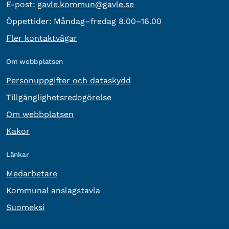
E-post:
E-post:
gavle.kommun@gavle.se
Öppettider:
Måndag–fredag 8.00–16.00
Fler kontaktvägar
Om webbplatsen
Personuppgifter och dataskydd
Tillgänglighetsredogörelse
Om webbplatsen
Kakor
Länkar
Medarbetare
Kommunal anslagstavla
Suomeksi