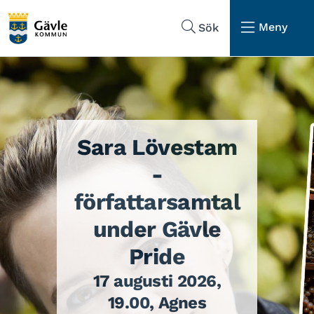
Hoppa till sidans navigering
Hoppa till sidans innehåll
Meny
Sök
Sara Lövestam
-
författarsamtal
under Gävle
Pride
17 augusti 2026,
19.00, Agnes