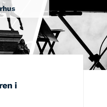
urhus
ren i