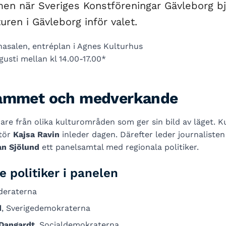
n när Sveriges Konstföreningar Gävleborg bjud
ren i Gävleborg inför valet.
nasalen, entréplan i Agnes Kulturhus
gusti mellan kl 14.00-17.00*
ammet och medverkande
ädare från olika kulturområden som ger sin bild av läget. K
ktör
Kajsa Ravin
inleder dagen. Därefter leder journaliste
ian Sjölund
ett panelsamtal med regionala politiker.
 politiker i panelen
deraterna
d
, Sverigedemokraterna
Dangardt
, Socialdemokraterna