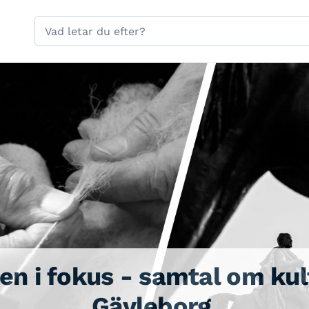
Hoppa till sidans navigering
Hoppa till sidans innehåll
Sök
på
gavle.se
en i fokus - samtal om kul
Gävleborg