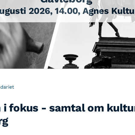
ugusti 2026, 14.00, Agnes Kult
ndariet
 i fokus - samtal om kultu
rg