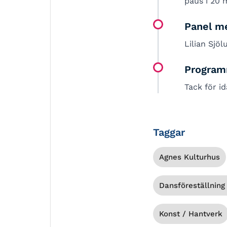
paus i 20 
Panel me
Lilian Sjö
Program
Tack för i
Taggar
Agnes Kulturhus
Dansföreställning 
Konst / Hantverk