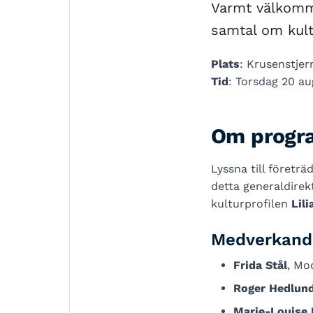
Varmt välkomme
samtal om kultu
Plats
: Krusenstjer
Tid
: Torsdag 20 au
Om progr
Lyssna till företr
detta generaldire
kulturprofilen
Lil
Medverkande
Frida Stål
, Mo
Roger Hedlun
Marie-Louise 