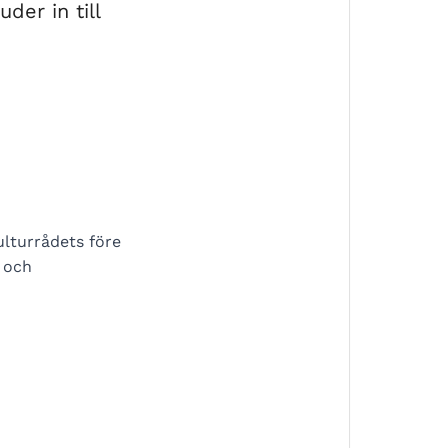
er in till
ulturrådets före
n och