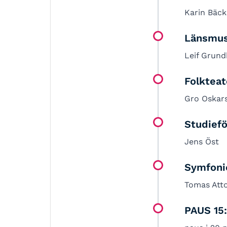
Karin Bäc
Länsmus
Leif Grund
Folkteat
Gro Oskar
Studiefö
Jens Öst
Symfonio
Tomas Att
PAUS 15