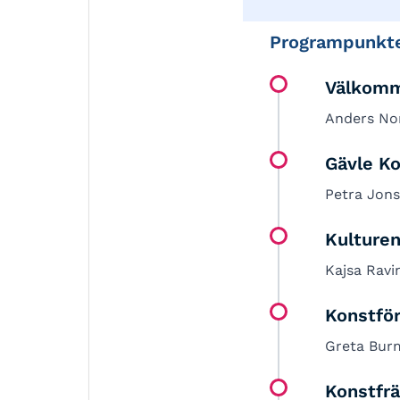
Programpunkt
Välkomm
Anders Nor
Gävle K
Petra Jons
Kulturen
Kajsa Ravi
Konstför
Greta Bur
Konstfr