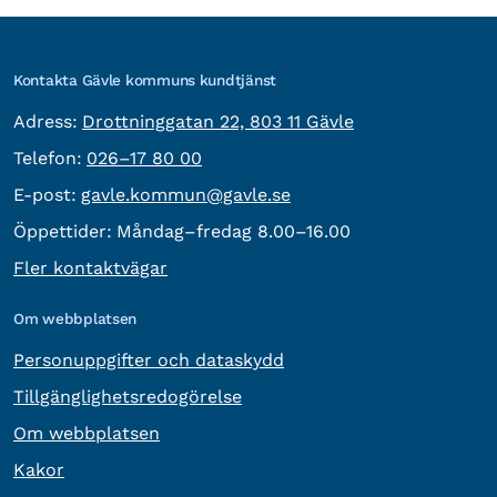
Kontakta Gävle kommuns kundtjänst
besöksadress:
Adress:
Drottninggatan 22, 803 11 Gävle
Telefon:
Telefon:
026–17 80 00
E-post:
E-post:
gavle.kommun@gavle.se
Öppettider:
Måndag–fredag 8.00–16.00
Fler kontaktvägar
Om webbplatsen
Personuppgifter och dataskydd
Tillgänglighetsredogörelse
Om webbplatsen
Kakor