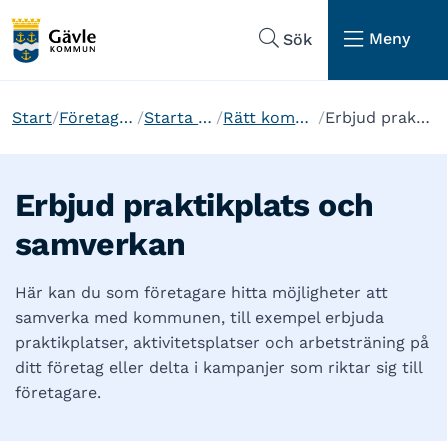
Hoppa till sidans navigering
Hoppa till sidans innehåll
Meny
Sök
Start
Företagare och etablering
Starta och driva företag
Rätt kompetens till ditt företag
Erbjud praktikplats och samverkan
Erbjud praktikplats och
samverkan
Här kan du som företagare hitta möjligheter att
samverka med kommunen, till exempel erbjuda
praktikplatser, aktivitetsplatser och arbetsträning på
ditt företag eller delta i kampanjer som riktar sig till
företagare.