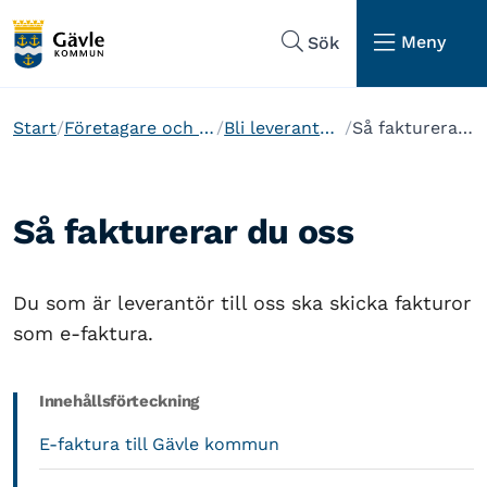
Hoppa till sidans navigering
Hoppa till sidans innehåll
Meny
Sök
Start
Företagare och etablering
Bli leverantör till oss
Så fakturerar du oss
Så fakturerar du oss
Du som är leverantör till oss ska skicka fakturor
som e-faktura.
Innehållsförteckning
E-faktura till Gävle kommun