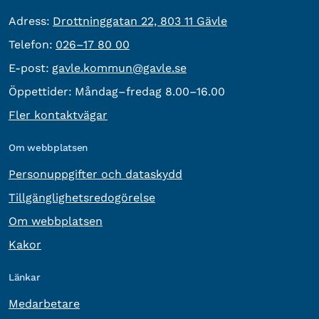
besöksadress:
Adress:
Drottninggatan 22, 803 11 Gävle
Telefon:
Telefon:
026–17 80 00
E-post:
E-post:
gavle.kommun@gavle.se
Öppettider:
Måndag–fredag 8.00–16.00
Fler kontaktvägar
Om webbplatsen
Personuppgifter och dataskydd
Tillgänglighetsredogörelse
Om webbplatsen
Kakor
Länkar
Medarbetare