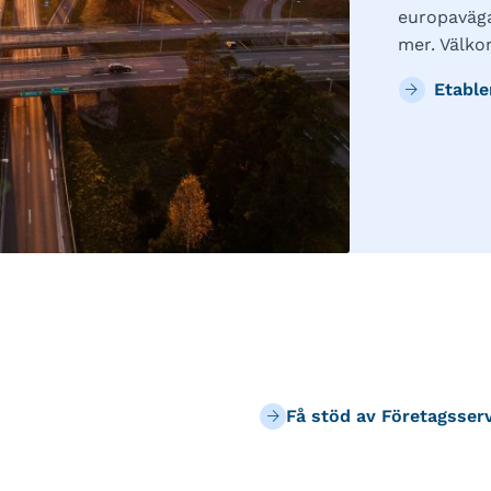
europaväga
mer. Välko
Etable
Få stöd av Företagsser