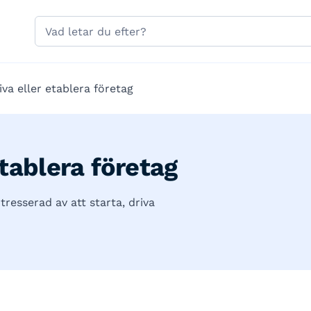
Hoppa till sidans navigering
Hoppa till sidans innehåll
Sök
på
gavle.se
iva eller etablera företag
etablera företag
tresserad av att starta, driva