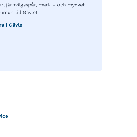
r, järnvägsspår, mark – och mycket
mmen till Gävle!
ra i Gävle
vice