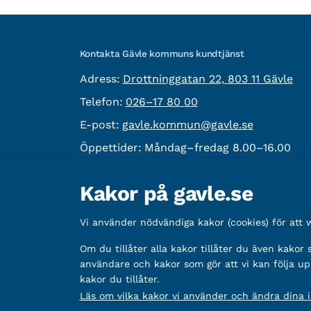
Kontakta Gävle kommuns kundtjänst
besöksadress:
Adress:
Drottninggatan 22, 803 11 Gävle
Telefon:
Telefon:
026–17 80 00
E-post:
E-post:
gavle.kommun@gavle.se
Öppettider:
Måndag–fredag 8.00–16.00
Fler kontaktvägar
Kakor på gavle.se
Övrig information
Vi använder nödvändiga kakor (cookies) för att
Organisationsnummer:
212000-2338
Om du tillåter alla kakor tillåter du även kakor
Bankgironummer:
5888-2333
användare och kakor som gör att vi kan följa up
kakor du tillåter.
Läs om vilka kakor vi använder och ändra dina in