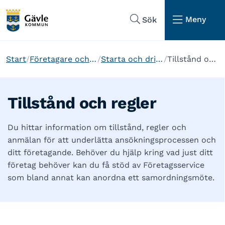
Hoppa till sidans navigering
Hoppa till sidans innehåll
Meny
Sök
Start
Företagare och etablering
Starta och driva företag
Tillstånd och regler
Tillstånd och regler
Du hittar information om tillstånd, regler och
anmälan för att underlätta ansökningsprocessen och
ditt företagande. Behöver du hjälp kring vad just ditt
företag behöver kan du få stöd av Företagsservice
som bland annat kan anordna ett samordningsmöte.