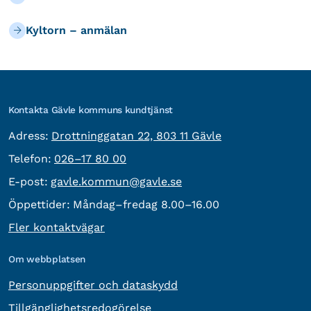
Kyltorn – anmälan
Kontakta Gävle kommuns kundtjänst
besöksadress:
Adress:
Drottninggatan 22, 803 11 Gävle
Telefon:
Telefon:
026–17 80 00
E-post:
E-post:
gavle.kommun@gavle.se
Öppettider:
Måndag–fredag 8.00–16.00
Fler kontaktvägar
Om webbplatsen
Personuppgifter och dataskydd
Tillgänglighetsredogörelse