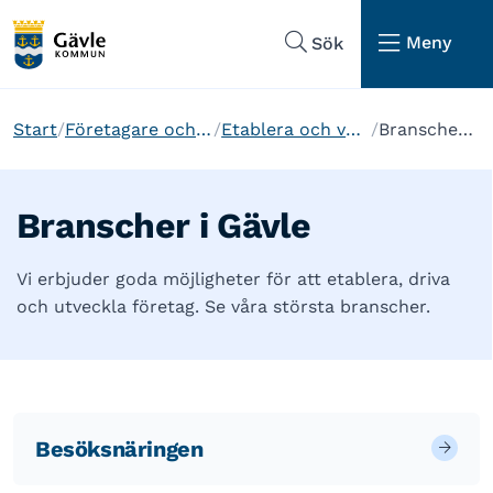
Hoppa till sidans navigering
Hoppa till sidans innehåll
Meny
Sök
Start
Företagare och etablering
Etablera och verka i Gävle
Branscher i Gävle
Branscher i Gävle
Vi erbjuder goda möjligheter för att etablera, driva
och utveckla företag. Se våra största branscher.
Besöksnäringen