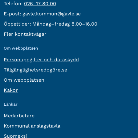
Telefon:
Telefon:
026–17 80 00
E-post:
E-post:
gavle.kommun@gavle.se
Öppettider:
Måndag–fredag 8.00–16.00
Fler kontaktvägar
Om webbplatsen
Personuppgifter och dataskydd
Tillgänglighetsredogörelse
Om webbplatsen
Kakor
Länkar
Medarbetare
Kommunal anslagstavla
Suomeksi