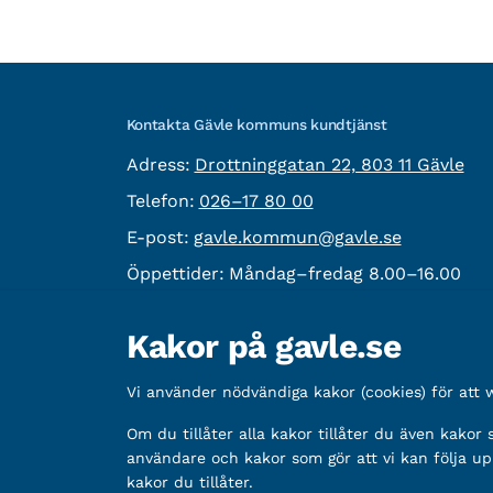
Kontakta Gävle kommuns kundtjänst
besöksadress:
Adress:
Drottninggatan 22, 803 11 Gävle
Telefon:
Telefon:
026–17 80 00
E-post:
E-post:
gavle.kommun@gavle.se
Öppettider:
Måndag–fredag 8.00–16.00
Fler kontaktvägar
Kakor på gavle.se
Övrig information
Vi använder nödvändiga kakor (cookies) för att
Organisationsnummer:
212000-2338
Bankgironummer:
Om du tillåter alla kakor tillåter du även kakor
5888-2333
användare och kakor som gör att vi kan följa up
kakor du tillåter.