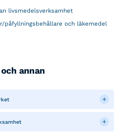
nan livsmedelsverksamhet
ter/påfyllningsbehållare och läkemedel
é och annan
rket
rksamhet