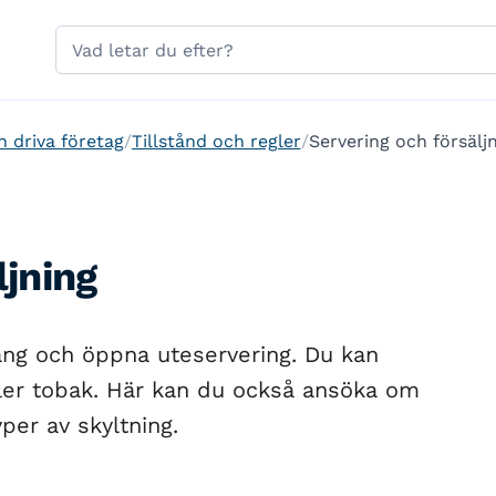
Hoppa till sidans navigering
Hoppa till sidans innehåll
Sök
på
gavle.se
h driva företag
Tillstånd och regler
Servering och försälj
ljning
ang och öppna uteservering. Du kan
ller tobak. Här kan du också ansöka om
per av skyltning.