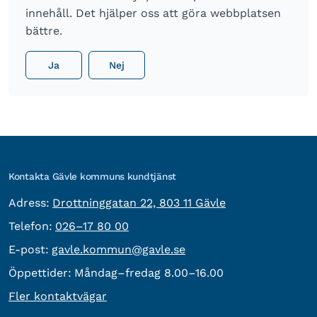
innehåll. Det hjälper oss att göra webbplatsen
bättre.
Ja
Nej
Kontakta Gävle kommuns kundtjänst
besöksadress:
Adress:
Drottninggatan 22, 803 11 Gävle
Telefon:
Telefon:
026–17 80 00
E-post:
E-post:
gavle.kommun@gavle.se
Öppettider:
Måndag–fredag 8.00–16.00
Fler kontaktvägar