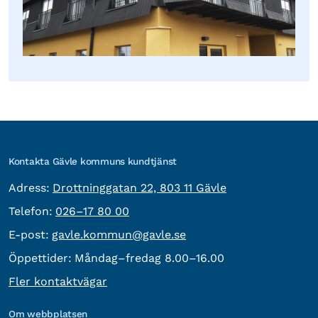
Kontakta Gävle kommuns kundtjänst
besöksadress:
Adress:
Drottninggatan 22, 803 11 Gävle
Telefon:
Telefon:
026–17 80 00
E-post:
E-post:
gavle.kommun@gavle.se
Öppettider:
Måndag–fredag 8.00–16.00
Fler kontaktvägar
Om webbplatsen