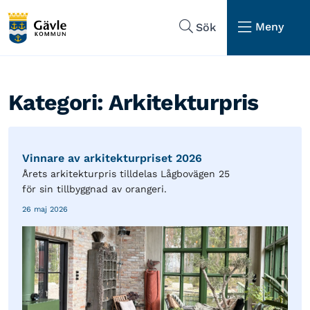
Hoppa till sidans navigering
Hoppa till sidans innehåll
Meny
Sök
Kategori:
Arkitekturpris
Vinnare av arkitekturpriset 2026
Årets arkitekturpris tilldelas Lågbovägen 25
för sin tillbyggnad av orangeri.
26 maj 2026