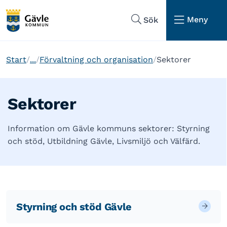
Hoppa till sidans navigering
Hoppa till sidans innehåll
Meny
Sök
Start
...
Förvaltning och organisation
Sektorer
Sektorer
Information om Gävle kommuns sektorer: Styrning
och stöd, Utbildning Gävle, Livsmiljö och Välfärd.
Styrning och stöd Gävle