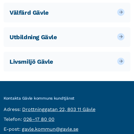
Välfärd Gävle
Utbildning Gävle
Livsmiljö Gävle
Kontakta Gävle kommuns kundtjänst
besöksadress:
Adress:
Drottninggatan 22, 803 11 Gävle
Telefon:
Telefon:
026–17 80 00
E-post:
E-post:
gavle.kommun@gavle.se