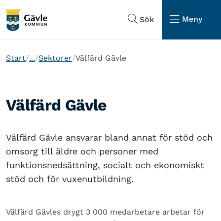
Hoppa till sidans navigering
Hoppa till sidans innehåll
Meny
Sök
Start
...
Sektorer
Välfärd Gävle
Välfärd Gävle
Välfärd Gävle ansvarar bland annat för stöd och
omsorg till äldre och personer med
funktionsnedsättning, socialt och ekonomiskt
stöd och för vuxenutbildning.
Välfärd Gävles drygt 3 000 medarbetare arbetar för