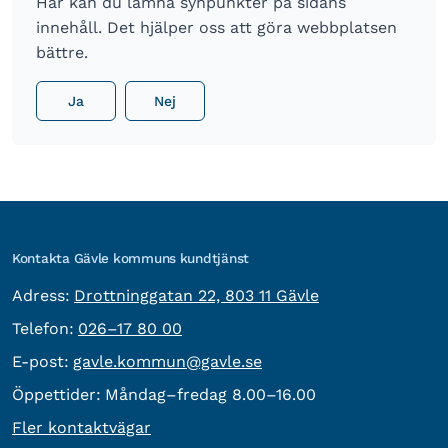
Här kan du lämna synpunkter på sidans
innehåll. Det hjälper oss att göra webbplatsen
bättre.
Ja
Nej
Kontakta Gävle kommuns kundtjänst
besöksadress:
Adress:
Drottninggatan 22, 803 11 Gävle
Telefon:
Telefon:
026–17 80 00
E-post:
E-post:
gavle.kommun@gavle.se
Öppettider:
Måndag–fredag 8.00–16.00
Fler kontaktvägar