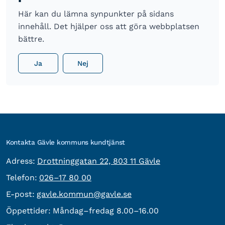
Här kan du lämna synpunkter på sidans
innehåll. Det hjälper oss att göra webbplatsen
bättre.
Ja
Nej
Kontakta Gävle kommuns kundtjänst
besöksadress:
Adress:
Drottninggatan 22, 803 11 Gävle
Telefon:
Telefon:
026–17 80 00
E-post:
E-post:
gavle.kommun@gavle.se
Öppettider:
Måndag–fredag 8.00–16.00