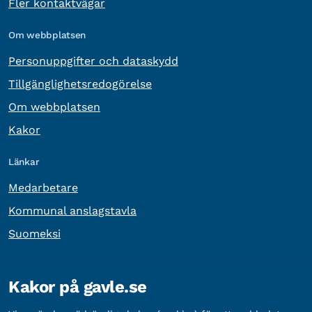
Fler kontaktvägar
Om webbplatsen
Personuppgifter och dataskydd
Tillgänglighetsredogörelse
Om webbplatsen
Kakor
Länkar
Medarbetare
Kommunal anslagstavla
Suomeksi
Övrig information
Kakor på gavle.se
Organisationsnummer:
212000-2338