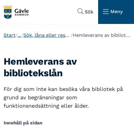
Hoppa till sidans navigering
Hoppa till sidans innehåll
Meny
Sök
Start
...
Sök, låna eller reservera
Hemleverans av bibliotekslån
Hemleverans av
bibliotekslån
För dig som inte kan besöka våra bibliotek på
grund av begränsningar som
funktionsnedsättning eller ålder.
Innehåll på sidan