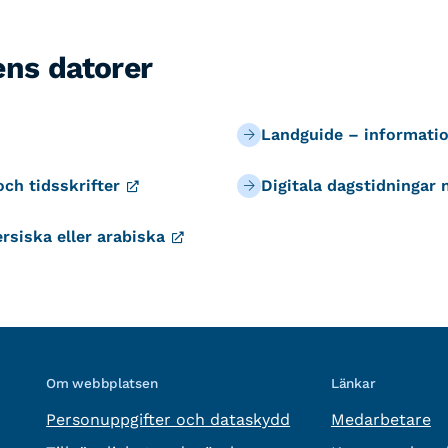
ens datorer
Landguide – informati
och tidsskrifter
Digitala dagstidningar 
rsiska eller arabiska
Om webbplatsen
Länkar
Personuppgifter och dataskydd
Medarbetare