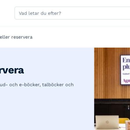
Hoppa till sidans navigering
Hoppa till sidans innehåll
Sök
på
gavle.se
eller reservera
rvera
jud- och e-böcker, talböcker och