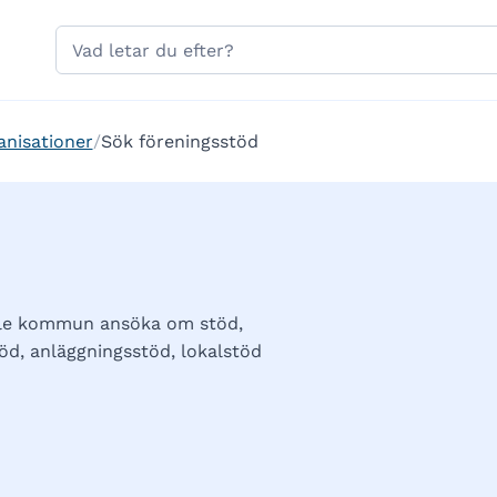
Hoppa till sidans navigering
Hoppa till sidans innehåll
Sök
på
gavle.se
anisationer
Sök föreningsstöd
vle kommun ansöka om stöd,
d, anläggningsstöd, lokalstöd