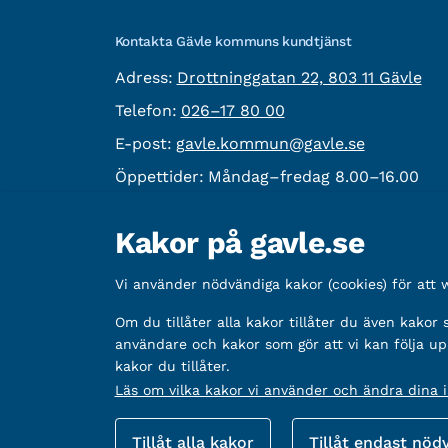
Kontakta Gävle kommuns kundtjänst
besöksadress:
Adress:
Drottninggatan 22, 803 11 Gävle
Telefon:
Telefon:
026–17 80 00
E-post:
E-post:
gavle.kommun@gavle.se
Öppettider:
Måndag–fredag 8.00–16.00
Fler kontaktvägar
Kakor på gavle.se
Övrig information
Vi använder nödvändiga kakor (cookies) för att
Organisationsnummer:
212000-2338
Bankgironummer:
Om du tillåter alla kakor tillåter du även kakor
5888-2333
användare och kakor som gör att vi kan följa up
kakor du tillåter.
Läs om vilka kakor vi använder och ändra dina in
Fler sätt att följa oss
Tillåt alla kakor
Tillåt endast nöd