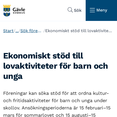
Hoppa till sidans navigering
Hoppa till sidans innehåll
Meny
Sök
Start
...
Sök föreningsstöd
Ekonomiskt stöd till lovaktiviteter för barn och unga
Ekonomiskt stöd till
lovaktiviteter för barn och
unga
Föreningar kan söka stöd för att ordna kultur-
och fritidsaktiviteter för barn och unga under
skollov. Ansökningsperioderna är 15 februari–15
mars för sommarlovet och 15 augusti–15