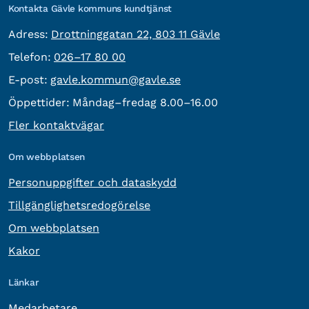
Kontakta Gävle kommuns kundtjänst
besöksadress:
Adress:
Drottninggatan 22, 803 11 Gävle
Telefon:
Telefon:
026–17 80 00
E-post:
E-post:
gavle.kommun@gavle.se
Öppettider:
Måndag–fredag 8.00–16.00
Fler kontaktvägar
Om webbplatsen
Personuppgifter och dataskydd
Tillgänglighetsredogörelse
Om webbplatsen
Kakor
Länkar
Medarbetare