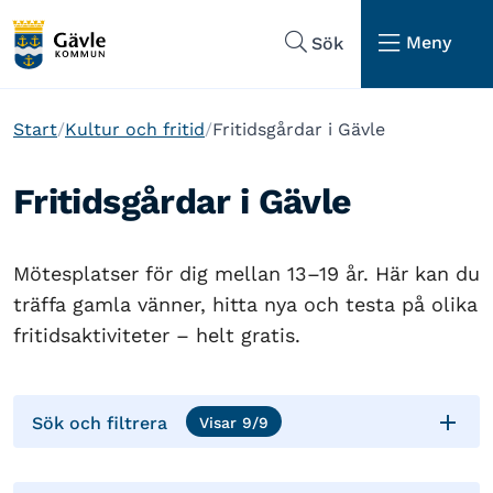
Hoppa till sidans navigering
Hoppa till sidans innehåll
Meny
Sök
Start
Kultur och fritid
Fritidsgårdar i Gävle
Fritidsgårdar i Gävle
Mötesplatser för dig mellan 13–19 år. Här kan du
träffa gamla vänner, hitta nya och testa på olika
fritidsaktiviteter – helt gratis.

Sök och filtrera
Visar
9
/
9