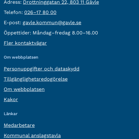
besöksadress:
Adress:
Drottninggatan 22, 803 11 Gävle
Telefon:
Telefon:
026–17 80 00
E-post:
E-post:
gavle.kommun@gavle.se
Öppettider:
Måndag–fredag 8.00–16.00
Fler kontaktvägar
Om webbplatsen
Personuppgifter och dataskydd
Tillgänglighetsredogörelse
Om webbplatsen
Kakor
Länkar
Medarbetare
Kommunal anslagstavla