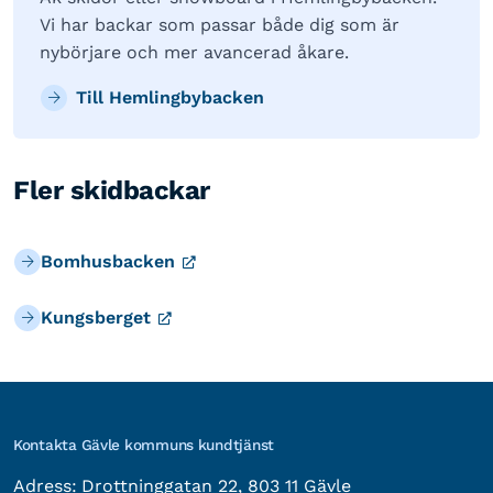
Vi har backar som passar både dig som är
nybörjare och mer avancerad åkare.
Till Hemlingbybacken
Fler skidbackar
Bomhusbacken
Kungsberget
Kontakta Gävle kommuns kundtjänst
besöksadress:
Adress:
Drottninggatan 22, 803 11 Gävle