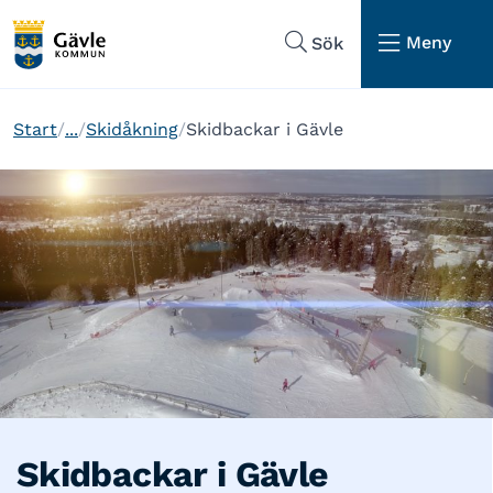
Hoppa till sidans navigering
Hoppa till sidans innehåll
Meny
Sök
Start
...
Skidåkning
Skidbackar i Gävle
Skidbackar i Gävle