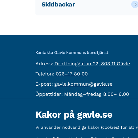
Skidbackar
Kontakta Gävle kommuns kundtjänst
besöksadress:
Adress:
Drottninggatan 22, 803 11 Gävle
Telefon:
Telefon:
026–17 80 00
E-post:
E-post:
gavle.kommun@gavle.se
Öppettider:
Måndag–fredag 8.00–16.00
Fler kontaktvägar
Kakor på gavle.se
Övrig information
Vi använder nödvändiga kakor (cookies) för att
Organisationsnummer:
212000-2338