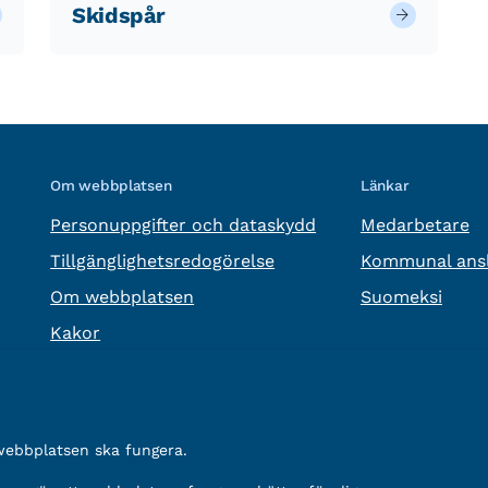
Skidspår
Om webbplatsen
Länkar
Personuppgifter och dataskydd
Medarbetare
Tillgänglighetsredogörelse
Kommunal ansl
Om webbplatsen
Suomeksi
Kakor
 webbplatsen ska fungera.