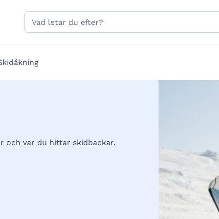
Hoppa till sidans navigering
Hoppa till sidans innehåll
Sök
på
gavle.se
Skidåkning
 och var du hittar skidbackar.