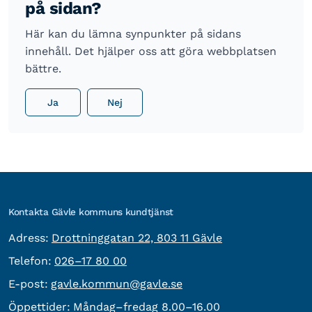
på sidan?
Här kan du lämna synpunkter på sidans
innehåll. Det hjälper oss att göra webbplatsen
bättre.
Ja
Nej
Kontakta Gävle kommuns kundtjänst
besöksadress:
Adress:
Drottninggatan 22, 803 11 Gävle
Telefon:
Telefon:
026–17 80 00
E-post:
E-post:
gavle.kommun@gavle.se
Öppettider:
Måndag–fredag 8.00–16.00