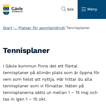
Hoppa till sidans navigering
Hoppa till sidans innehåll
Meny
Sök
Start
...
Platser för spontanidrott
Tennisplaner
Tennisplaner
I Gävle kommun finns det ett flertal
tennisplaner på allmän plats som är öppna för
vem som helst att nyttja. Här hittar du alla
tennisplaner som vi förvaltar. Näten på
tennisplanerna sätts ut mellan 1 – 15 maj och
tas in igen 1 – 15 okt.