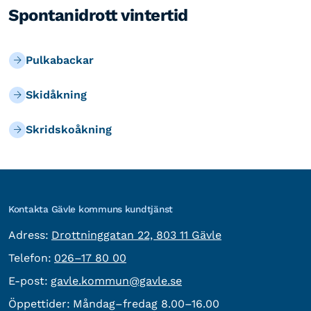
Spontanidrott vintertid
Pulkabackar
Skidåkning
Skridskoåkning
Kontakta Gävle kommuns kundtjänst
besöksadress:
Adress:
Drottninggatan 22, 803 11 Gävle
Telefon:
Telefon:
026–17 80 00
E-post:
E-post:
gavle.kommun@gavle.se
Öppettider:
Måndag–fredag 8.00–16.00