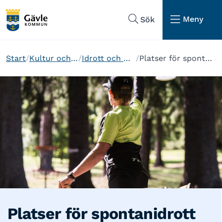
Hoppa till sidans navigering
Hoppa till sidans innehåll
Meny
Sök
Start
Kultur och fritid
Idrott och motion
Platser för spontanidrott
Platser för spontanidrott