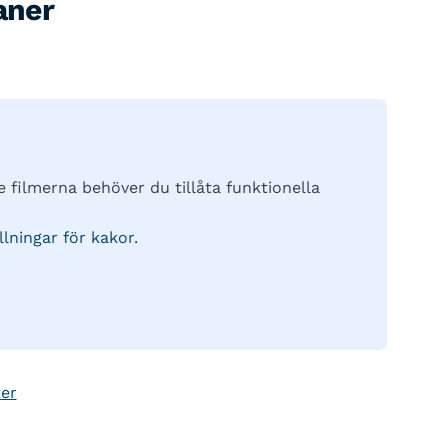
aner
se filmerna behöver du tillåta funktionella
lningar för kakor.
ter