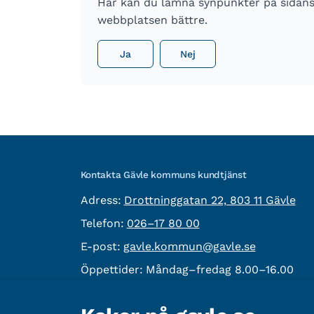
Här kan du lämna synpunkter på sidans i
webbplatsen bättre.
Ja
Nej
Kontakta Gävle kommuns kundtjänst
besöksadress:
Adress:
Drottninggatan 22, 803 11 Gävle
Telefon:
Telefon:
026–17 80 00
E-post:
E-post:
gavle.kommun@gavle.se
Öppettider:
Måndag–fredag 8.00–16.00
Fler kontaktvägar