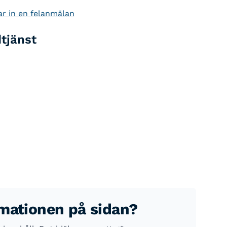
ar in en felanmälan
dtjänst
rmationen på sidan?