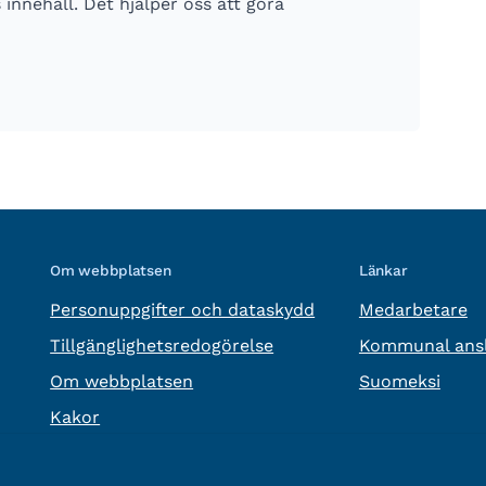
nnehåll. Det hjälper oss att göra
Om webbplatsen
Länkar
Personuppgifter och dataskydd
Medarbetare
Tillgänglighetsredogörelse
Kommunal ansl
Om webbplatsen
Suomeksi
Kakor