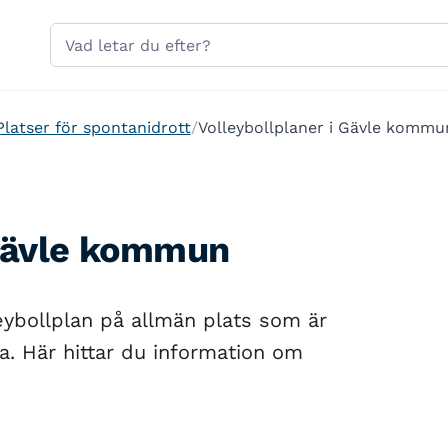
Hoppa till sidans navigering
Hoppa till sidans innehåll
Sök
på
gavle.se
Platser för spontanidrott
Volleybollplaner i Gävle kommu
 Gävle kommun
eybollplan på allmän plats som är
a. Här hittar du information om