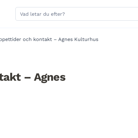
Hoppa till sidans navigering
Hoppa till sidans innehåll
Sök
på
gavle.se
ppettider och kontakt – Agnes Kulturhus
takt – Agnes