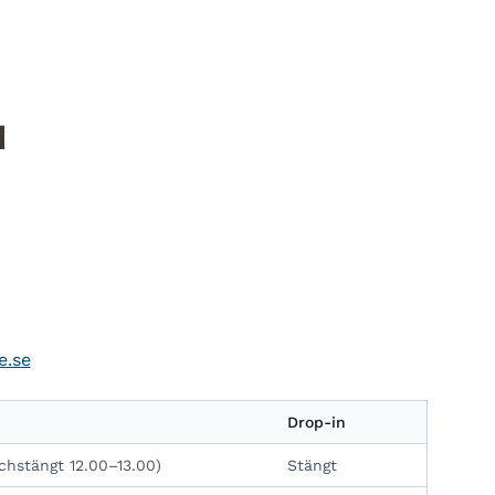
d
e.se
Drop-in
chstängt 12.00–13.00)
Stängt