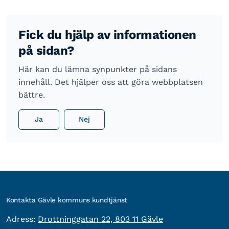
Fick du hjälp av informationen
på sidan?
Här kan du lämna synpunkter på sidans
innehåll. Det hjälper oss att göra webbplatsen
bättre.
Ja
Nej
Kontakta Gävle kommuns kundtjänst
besöksadress:
Adress:
Drottninggatan 22, 803 11 Gävle