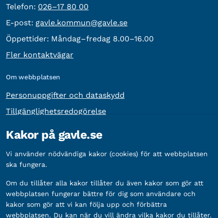
Telefon:
Telefon:
026–17 80 00
E-post:
E-post:
gavle.kommun@gavle.se
Öppettider:
Måndag–fredag 8.00–16.00
Fler kontaktvägar
Om webbplatsen
Personuppgifter och dataskydd
Tillgänglighetsredogörelse
Om webbplatsen
Kakor på gavle.se
Kakor
Vi använder nödvändiga kakor (cookies) för att webbplatsen
ska fungera.
Länkar
Medarbetare
Om du tillåter alla kakor tillåter du även kakor som gör att
webbplatsen fungerar bättre för dig som användare och
Kommunal anslagstavla
kakor som gör att vi kan följa upp och förbättra
Suomeksi
webbplatsen. Du kan när du vill ändra vilka kakor du tillåter.