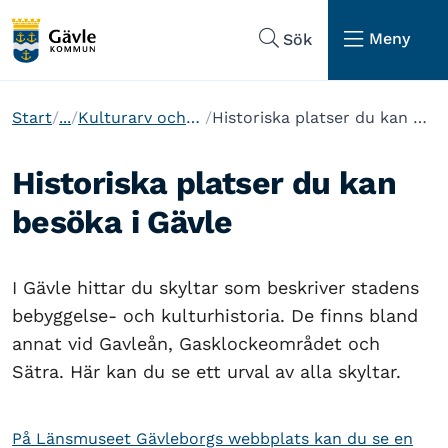
Hoppa till sidans navigering
Hoppa till sidans innehåll
Meny
Sök
Start
...
Kulturarv och museum
Historiska platser du kan besöka i Gävle
Historiska platser du kan
besöka i Gävle
I Gävle hittar du skyltar som beskriver stadens
bebyggelse- och kulturhistoria. De finns bland
annat vid Gavleån, Gasklockeområdet och
Sätra. Här kan du se ett urval av alla skyltar.
På Länsmuseet Gävleborgs webbplats kan du se en