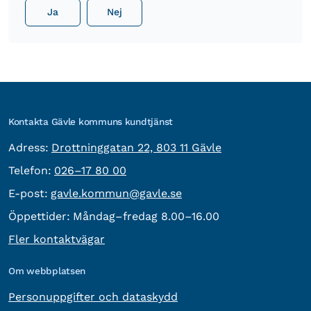
Ja
Nej
Kontakta Gävle kommuns kundtjänst
besöksadress:
Adress:
Drottninggatan 22, 803 11 Gävle
Telefon:
Telefon:
026–17 80 00
E-post:
E-post:
gavle.kommun@gavle.se
Öppettider:
Måndag–fredag 8.00–16.00
Fler kontaktvägar
Om webbplatsen
Personuppgifter och dataskydd