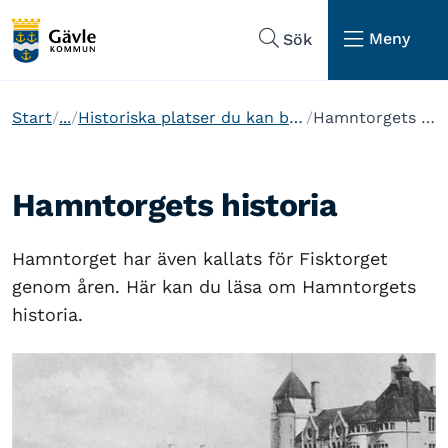
Hoppa till sidans navigering
Hoppa till sidans innehåll
Meny
Sök
Start
...
Historiska platser du kan besöka i Gävle
Hamntorgets historia
Hamntorgets historia
Hamntorget har även kallats för Fisktorget
genom åren. Här kan du läsa om Hamntorgets
historia.