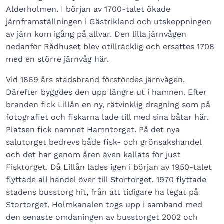
Alderholmen. I början av 1700-talet ökade
järnframställningen i Gästrikland och utskeppningen
av järn kom igång på allvar. Den lilla järnvågen
nedanför Rådhuset blev otillräcklig och ersattes 1708
med en större järnvåg här.
Vid 1869 års stadsbrand förstördes järnvågen.
Därefter byggdes den upp längre ut i hamnen. Efter
branden fick Lillån en ny, rätvinklig dragning som på
fotografiet och fiskarna lade till med sina båtar här.
Platsen fick namnet Hamntorget. På det nya
salutorget bedrevs både fisk- och grönsakshandel
och det har genom åren även kallats för just
Fisktorget. Då Lillån lades igen i början av 1950-talet
flyttade all handel över till Stortorget. 1970 flyttade
stadens busstorg hit, från att tidigare ha legat på
Stortorget. Holmkanalen togs upp i samband med
den senaste omdaningen av busstorget 2002 och